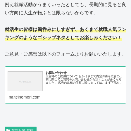
例え就職活動がうまくいったとしても、長期的に見ると良
い方向に人生が転ぶとは限らないからです。
就活生の皆様は鵜呑みにしすぎず、あくまで就職人気ラン
キングのようなゴシップネタとしてお楽しみください！
ご意見・ご感想は以下のフォームよりお願いいたします。
お問い合わせ
広告枠のご提供について おかげさまで内定の森も広告の出
稿に関してご質問をお問い合わせから頂くことが多くなり
ました。 広告の出稿の依頼に際しましては、まず下記をご
参照ください。 内定の森メディア概要 ■ ページビュー：月
間15万PV ■ ユー...
naiteinomori.com
就活対策-基礎-