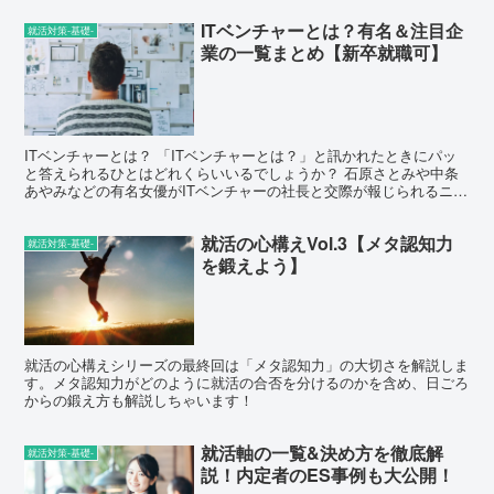
ITベンチャーとは？有名＆注目企
就活対策-基礎-
業の一覧まとめ【新卒就職可】
ITベンチャーとは？ 「ITベンチャーとは？」と訊かれたときにパッ
と答えられるひとはどれくらいいるでしょうか？ 石原さとみや中条
あやみなどの有名女優がITベンチャーの社長と交際が報じられるニュ
ースが出るなど、ITベンチャーという言葉はここ数...
就活の心構えVol.3【メタ認知力
就活対策-基礎-
を鍛えよう】
就活の心構えシリーズの最終回は「メタ認知力」の大切さを解説しま
す。メタ認知力がどのように就活の合否を分けるのかを含め、日ごろ
からの鍛え方も解説しちゃいます！
就活軸の一覧&決め方を徹底解
就活対策-基礎-
説！内定者のES事例も大公開！