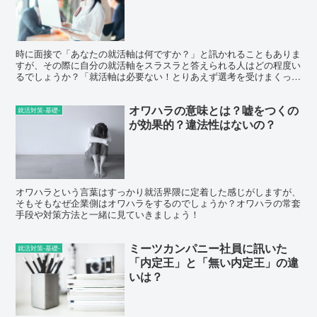
時に面接で「あなたの就活軸は何ですか？」と訊かれることもありま
すが、その際に自分の就活軸をスラスラと答えられる人はどの程度い
るでしょうか？「就活軸は必要ない！とりあえず選考を受けまくって
内定を取ってから考えればいい！」という考えの人もいますが、やは
り初期的に何か仮説を持って就活をすることは重要であり、その仮説
オワハラの意味とは？嘘をつくの
の拠り所となるのが就活軸なのです。
就活対策-基礎-
が効果的？違法性はないの？
オワハラという言葉はすっかり就活界隈に定着した感じがしますが、
そもそもなぜ企業側はオワハラをするのでしょうか？オワハラの常套
手段や対策方法と一緒に見ていきましょう！
ミーツカンパニー社員に訊いた
就活対策-基礎-
「内定王」と「無い内定王」の違
いは？