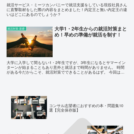
就活サービス・ミーツカンパニーで就活支援をしている現役社員さん
に直撃取材をした際の内容をまとめました！内定王と無い内定王の違
いはどこにあるのでしょうか？
大学1・2年生からの就活対策まと
就活対策-基礎-
め！早めの準備が就活を制す！
大学に入学して間もない1・2年生ですが、3年生になるとサマーイン
ターンが始まることもあり意外と就活まで時間がありません。 時間
がある今だからこそ、就活対策でできることがあるはず。 今回は大
学1・2年生からできる就活対策について、内定の森が総...
コンサル志望者におすすめの本・問題集10
選【完全保存版】