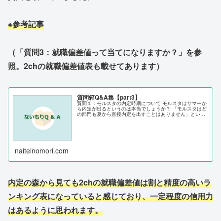
※参考記事
（「質問3：就職偏差値って当てになりますか？」を参
照。2chの就職偏差値表も載せてあります）
質問箱Q&A集【part3】
質問１：モルスタの内定時期について モルスタはサマーか
ら内定が出るというのは本当でしょうか？ 「モルスタはど
の部門も夏から直接内定を出すことはありません」という
のが答えになります。 外銀はコンサルと違い、サマージョ
ブから直接内定を出すことは...
naiteinomori.com
内定の森から見ても2chの就職偏差値は割と精度の高いラ
ンキング表になっていると感じており、一定程度の信用力
はあるように思われます。