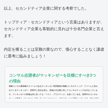
以上、セカンドティア企業に関する考察でした。
トップティア・セカンドティアという言葉はありますが、
セカンドティア企業も客観的に見れば十分名門企業と言え
ます。
内定を獲ることは至難の業なので、慢心することなく謙虚
に選考に臨みましょう！
コンサル志望者がマッキンゼーを目標にすべき3つ
の理由
戦略コンサル最高峰のファームであるマッキンゼー世界最高の戦略コンサルティング・ファームと言わ
れているマッキンゼー。世界中に支社を持ち、現地の大企業に対してコンサルティングを行なっていま
す。マッキンゼーの特徴は何と言っても「ベスト・プラクティス」を謳っている点。世界中のコンサル
ティング事例をノウハウとして持っていることがベスト・プラクティスを可能にしています。例えばA社
に対するコンサル案件の場合、類似企業B社の事例を持ってきて成功率の高い経営戦略に落とし込むこと
ができるということです。"マッ...