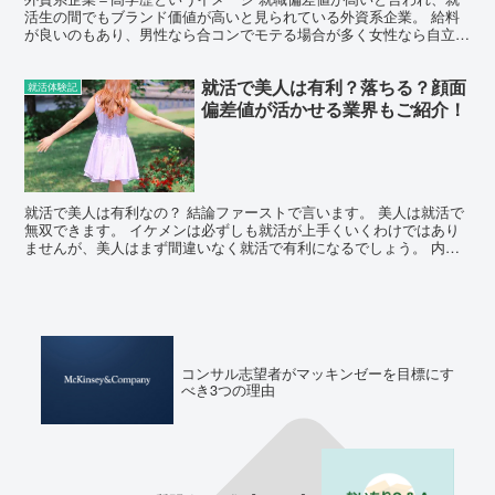
活生の間でもブランド価値が高いと見られている外資系企業。 給料
が良いのもあり、男性なら合コンでモテる場合が多く女性なら自立し
て働くことが可能です。 そのイメージに乗じて、外資系企...
就活で美人は有利？落ちる？顔面
就活体験記
偏差値が活かせる業界もご紹介！
就活で美人は有利なの？ 結論ファーストで言います。 美人は就活で
無双できます。 イケメンは必ずしも就活が上手くいくわけではあり
ませんが、美人はまず間違いなく就活で有利になるでしょう。 内定
の森運営メンバーにも、ルックスの良さ＋そこそこのトー...
コンサル志望者がマッキンゼーを目標にす
べき3つの理由