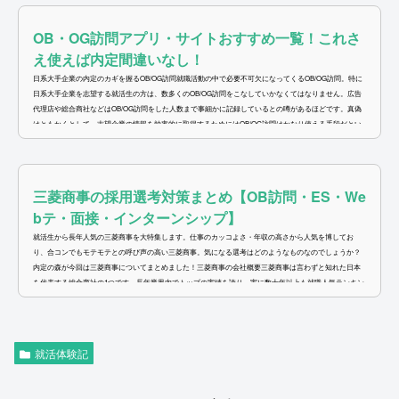
OB・OG訪問アプリ・サイトおすすめ一覧！これさ
え使えば内定間違いなし！
日系大手企業の内定のカギを握るOB/OG訪問就職活動の中で必要不可欠になってくるOB/OG訪問。特に
日系大手企業を志望する就活生の方は、数多くのOB/OG訪問をこなしていかなくてはなりません。広告
代理店や総合商社などはOB/OG訪問をした人数まで事細かに記録しているとの噂があるほどです。真偽
はともかくとして、志望企業の情報を効率的に取得するためにはOB/OG訪問はかなり使える手段だとい
えます。ネット上にあがっている記事は信憑性に不安がありますし、会社説明会もポジショントークの
オンパレード。しかしOB/OG訪問ならばふとし...
三菱商事の採用選考対策まとめ【OB訪問・ES・We
bテ・面接・インターンシップ】
就活生から長年人気の三菱商事を大特集します。仕事のカッコよさ・年収の高さから人気を博してお
り、合コンでもモテモテとの呼び声の高い三菱商事。気になる選考はどのようなものなのでしょうか？
内定の森が今回は三菱商事についてまとめました！三菱商事の会社概要三菱商事は言わずと知れた日本
を代表する総合商社の1つです。長年業界内でトップの実績を誇り、実に数十年以上も就職人気ランキン
グに名を連ねる名門企業です。その歴史は古く、土佐藩出身の商人・岩崎弥太郎が九十九商会を立ち上
げたのが起源になっています。元はと言え...
就活体験記