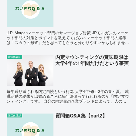
J.P. Morganマーケット部門のサマージョブ対策 JPモルガンのマーケ
ット部門の対策とポイントを教えてください マーケット部門の選考
は「スカウト形式」だと思ってもらうと分かりやすいかもしれませ
ん。 インターン中のトレーディングゲーム等...
内定マウンティングの賞味期限は
就活体験記
大学4年の1年間だけだという事実
毎年繰り返される内定自慢という行為 大学4年/修士2年の春～夏。 就
職活動の結果が出始めるころに毎年決まって行われるのが「内定マウ
ンティング」です。 自分の内定先の企業ブランドによって、人の優
劣を無意識に判断してしまうこの行為。 そこには何...
質問箱Q&A集【part2】
就活体験記