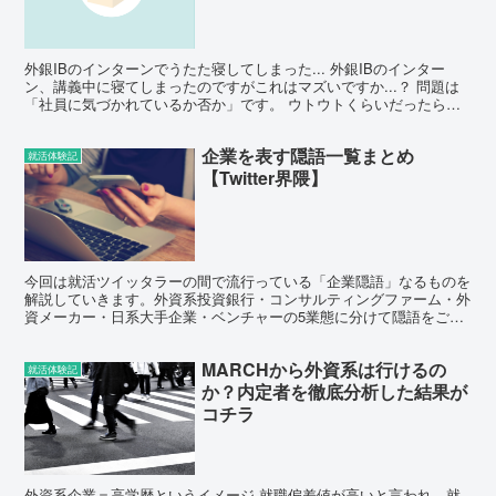
外銀IBのインターンでうたた寝してしまった... 外銀IBのインター
ン、講義中に寝てしまったのですがこれはマズいですか...？ 問題は
「社員に気づかれているか否か」です。 ウトウトくらいだったらま
だごまかしが利くのですが、あからさまにコック...
企業を表す隠語一覧まとめ
就活体験記
【Twitter界隈】
今回は就活ツイッタラーの間で流行っている「企業隠語」なるものを
解説していきます。外資系投資銀行・コンサルティングファーム・外
資メーカー・日系大手企業・ベンチャーの5業態に分けて隠語をご紹
介します！
MARCHから外資系は行けるの
就活体験記
か？内定者を徹底分析した結果が
コチラ
外資系企業＝高学歴というイメージ 就職偏差値が高いと言われ、就