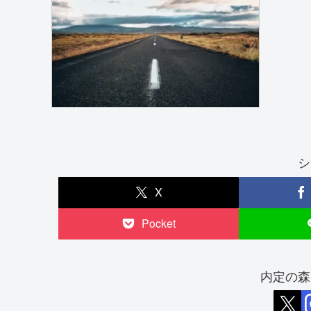
シ
X
Pocket
内定の森