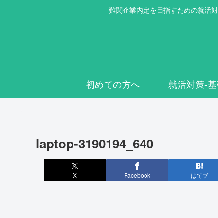
難関企業内定を目指すための就活対
初めての方へ
就活対策-基
laptop-3190194_640
X
Facebook
はてブ