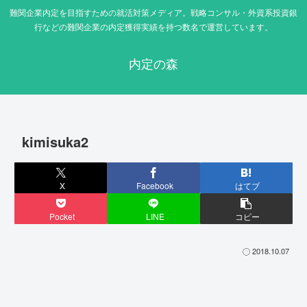
難関企業内定を目指すための就活対策メディア。戦略コンサル・外資系投資銀
行などの難関企業の内定獲得実績を持つ数名で運営しています。
内定の森
kimisuka2
X
Facebook
はてブ
Pocket
LINE
コピー
2018.10.07