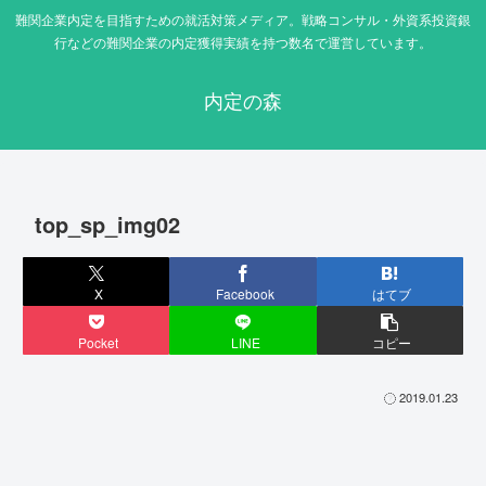
難関企業内定を目指すための就活対策メディア。戦略コンサル・外資系投資銀
行などの難関企業の内定獲得実績を持つ数名で運営しています。
内定の森
top_sp_img02
X
Facebook
はてブ
Pocket
LINE
コピー
2019.01.23