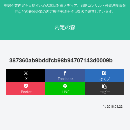
難関企業内定を目指すための就活対策メディア。戦略コンサル・外資系投資銀
行などの難関企業の内定獲得実績を持つ数名で運営しています。
内定の森
387360ab9bddfcb98b94707143d0009b
X
Facebook
はてブ
Pocket
LINE
コピー
2018.03.22